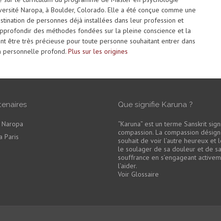
versité Naropa, à Boulder, Colorado. Elle a été conçue comme une
stination de personnes déjà installées dans leur profession et
approfondir des méthodes fondées sur la pleine conscience et la
t être très précieuse pour toute personne souhaitant entrer dans
n personnelle profond.
Plus sur les origines
tenaires
Que signifie Karuna ?
é Naropa
“Karuna” est un terme Sanskrit signi
compassion. La compassion désign
 Paris
souhait de voir l’autre heureux et 
le soulager de sa douleur et de s
souffrance en s’engageant active
l’aider.
Voir Glossaire