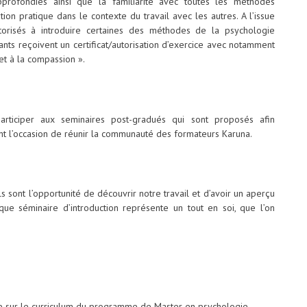
profondies ainsi que la familiarité avec toutes les méthodes
tion pratique dans le contexte du travail avec les autres. A l’issue
utorisés à introduire certaines des méthodes de la psychologie
pants reçoivent un certificat/autorisation d’exercice avec notamment
et à la compassion ».
articiper aux seminaires post-gradués qui sont proposés afin
ment l’occasion de réunir la communauté des formateurs Karuna.
s sont l’opportunité de découvrir notre travail et d’avoir un aperçu
e séminaire d’introduction représente un tout en soi, que l’on
e sur le curriculum du programme de Master en psychologie