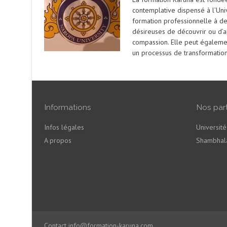
contemplative dispensé à l’Uni
formation professionnelle à de
désireuses de découvrir ou d’
compassion. Elle peut égalemen
un processus de transformatio
Informations
Nos par
Infos légales
Universit
A propos
Shambhala
Contact
info@formation-karuna.com