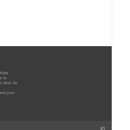
fiant
e le
le désir de
a
ment pour