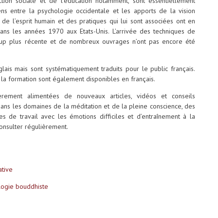
ction sociale et de l’éducation notamment, sont essentiellement
iens entre la psychologie occidentale et les apports de la vision
de l’esprit humain et des pratiques qui lui sont associées ont en
ans les années 1970 aux Etats-Unis. L’arrivée des techniques de
oup plus récente et de nombreux ouvrages n’ont pas encore été
ais mais sont systématiquement traduits pour le public français.
la formation sont également disponibles en français.
rement alimentées de nouveaux articles, vidéos et conseils
 dans les domaines de la méditation et de la pleine conscience, des
s de travail avec les émotions difficiles et d’entraînement à la
onsulter régulièrement.
ative
logie bouddhiste