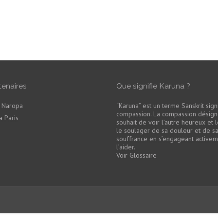
tenaires
Que signifie Karuna ?
é Naropa
“Karuna” est un terme Sanskrit signi
compassion. La compassion désign
 Paris
souhait de voir l’autre heureux et 
le soulager de sa douleur et de s
souffrance en s’engageant active
l’aider.
Voir Glossaire