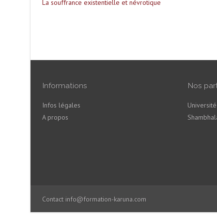
La souffrance existentielle et névrotique
Informations
Nos par
Infos légales
Universit
A propos
Shambhala
Contact
info@formation-karuna.com